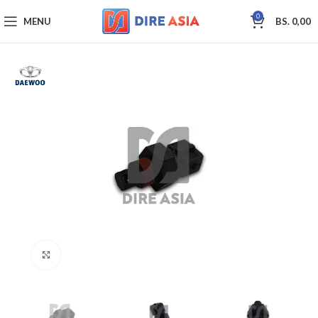
0
MENU
BS.
0,00
Click to enlarge