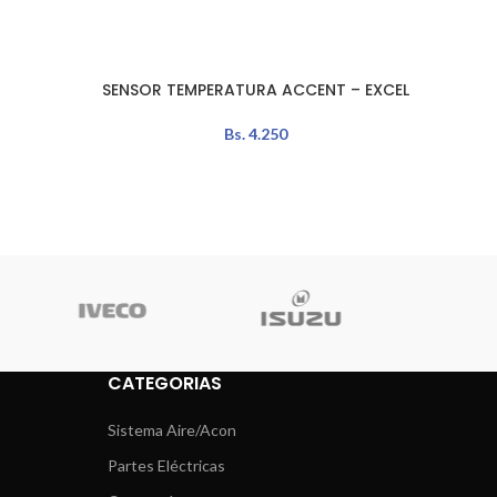
SENSOR TEMPERATURA ACCENT – EXCEL
LEER MÁS
AÑADIR 
Bs.
4.250
CATEGORIAS
Sistema Aire/Acon
Partes Eléctricas