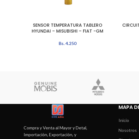
SENSOR TEMPERATURA TABLERO
CIRCUI
LEER MÁS
LEER MÁS
HYUNDAI – MISUBISHI – FIAT -GM
Bs.
4.250
MAPA DE
Inicio
Compra y Venta al Mayor y Detal,
Nosotros
Importación, Exportación, y