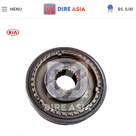
0
MENU
BS.
0,00