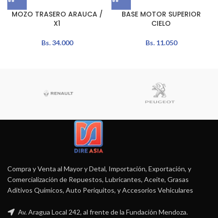
MOZO TRASERO ARAUCA /
BASE MOTOR SUPERIOR
X1
CIELO
Bs.
34.000
Bs.
11.050
Compra y Venta al Mayor y Detal, Importación, Exportación, y
Comercialización de Repuestos, Lubricantes, Aceite, Grasas
Aditivos Químicos, Auto Periquitos, y Accesorios Vehiculares
Av. Aragua Local 242, al frente de la Fundación Mendoza.