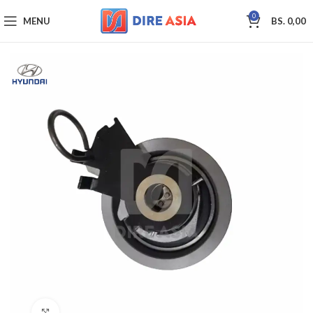
0
MENU
BS.
0,00
Click to enlarge