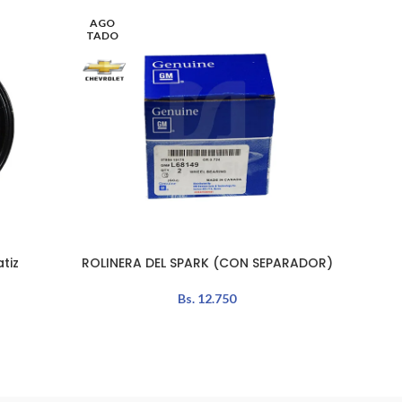
AGO
TADO
tiz
ROLINERA DEL SPARK (CON SEPARADOR)
BOB
LEER MÁS
AÑADIR 
Bs.
12.750