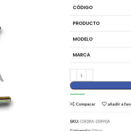
CÓDIGO
PRODUCTO
MODELO
MARCA
Comparar
añadir a fav
SKU:
OK08A-20490A
Categoría:
Otros