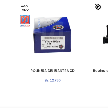
AGO
TADO
ROLINERA DEL ELANTRA XD
Bobina 
LEER MÁS
AÑADIR A
Bs.
12.750