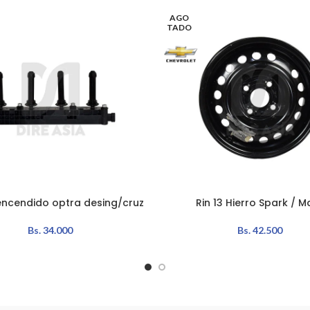
AGO
TADO
encendido optra desing/cruz
Rin 13 Hierro Spark / Ma
L CARRITO
LEER MÁS
Bs.
34.000
Bs.
42.500