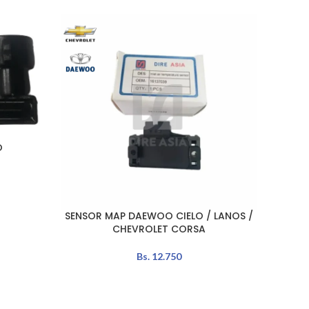
AGO
TADO
O
VALVUL
LEER MÁ
SENSOR MAP DAEWOO CIELO / LANOS /
AÑADIR AL CARRITO
CHEVROLET CORSA
Bs.
12.750